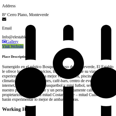
Address
Bº Cerro Plano, Monteverde
Email
Info@elestablo.com
Gallery
Visit Website
Place Description
Sumergido en el místico Bosque Nuboso de Monteverde, El Establo
le ofrece los mejores servicios, los cuales harán de su viaje una
experiencia inolvidable. La mejor vista del área, piscinas
climatizadas, spa, restaurantes, café-bars, centro de eventos, acceso a
internet, canchas de tenis, basquetbol y mini futbol, senderos,
nuestro propio canopy tour y un personal altamente calificado. Sus
propietarios, una familia mitad Costarricense – mitad Cuákera, le
harán experimentar lo mejor de ambas culturas.
Working Hours