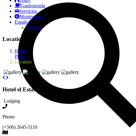
Tours
Gastronomía
Servicios
Monteverde
Español
English
Location
Home
Place
Location
Hotel el Establo
Lodging
Phone
(+506) 2645-5110