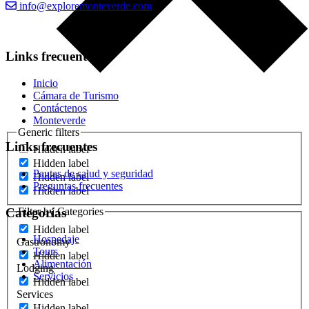
info@exploremonteverde.com
Links frecuentes
Inicio
Cámara de Turismo
Contáctenos
Monteverde
Generic filters
Links frecuentes
Hidden label
Hidden label
Pautas de salud y seguridad
Hidden label
Preguntas frecuentes
Hidden label
Categorías
Filter by Categories
Hidden label
Hospedaje
Gastronomy
Tours
Hidden label
Alimentación
Lodging
Servicios
Hidden label
Services
Hidden label