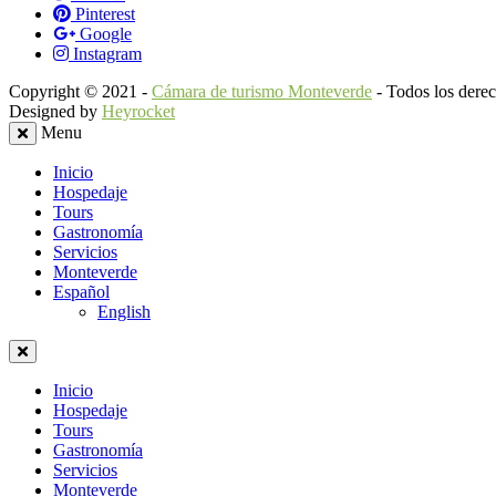
Pinterest
Google
Instagram
Copyright © 2021 -
Cámara de turismo Monteverde
- Todos los derec
Designed by
Heyrocket
Menu
Inicio
Hospedaje
Tours
Gastronomía
Servicios
Monteverde
Español
English
Inicio
Hospedaje
Tours
Gastronomía
Servicios
Monteverde