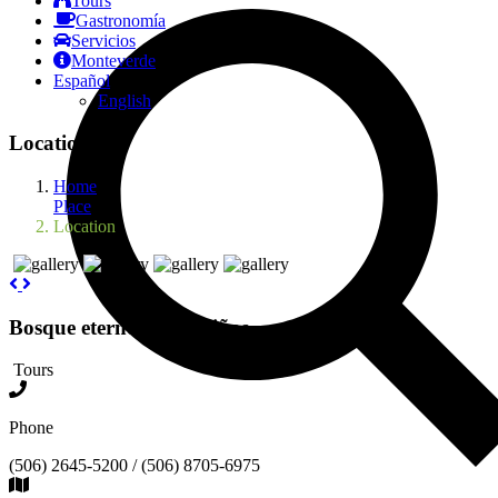
Tours
Gastronomía
Servicios
Monteverde
Español
English
Location
Home
Place
Location
Bosque eterno de los niños
Tours
Phone
(506) 2645-5200 / (506) 8705-6975