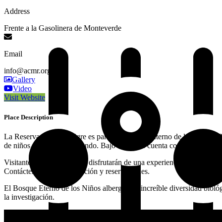
Address
Frente a la Gasolinera de Monteverde
Email
info@acmr.org
Gallery
Video
Visit Website
Place Description
La Reserva Bajo del Tigre es parte del Bosque Eterno de los Niños (
de niños alrededor del mundo. Bajo del Tigre cuenta con 5.5 km de se
Visitantes más aventureros disfrutarán de una experiencia fuera de l
Contáctenos para información y reservaciones.
El Bosque Eterno de los Niños alberga una increíble diversidad biológ
la investigación.