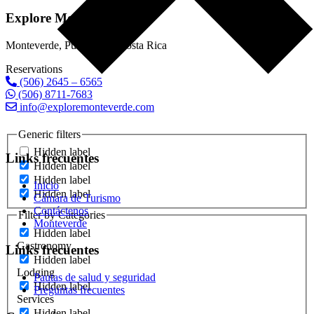
Explore Monteverde
Monteverde, Puntarenas, Costa Rica
Reservations
(506) 2645 – 6565
(506) 8711-7683
info@exploremonteverde.com
Generic filters
Hidden label
Links frecuentes
Hidden label
Hidden label
Inicio
Hidden label
Cámara de Turismo
Contáctenos
Filter by Categories
Monteverde
Hidden label
Gastronomy
Links frecuentes
Hidden label
Lodging
Pautas de salud y seguridad
Hidden label
Preguntas frecuentes
Services
Hidden label