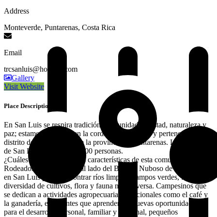
Address
Monteverde, Puntarenas, Costa Rica
Email
trcsanluis@hotmail.com
Gallery
Visit Website
Place Description
En San Luis se respira tradición, comunidad, amistad, naturaleza y
paz; estamos ubicados en la cordillera de Tilarán y pertenecemos al
distrito de Monteverde, de la provincia de Puntarenas. La población
de San Luis es cercana a 400 personas.
¿Cuáles son las principales características de esta comunidad?
Rodeados de naturaleza, al lado del Bosque Nuboso de Monteverde,
en San Luis puede encontrar ríos limpios, campos verdes, fincas con
diversidad de cultivos, flora y fauna muy diversa. Campesinos que
se dedican a actividades agropecuarias tradicionales como el café y
la ganadería, estudiantes que aprenden de nuevas oportunidades
para el desarrollo personal, familiar y comunal, pequeños