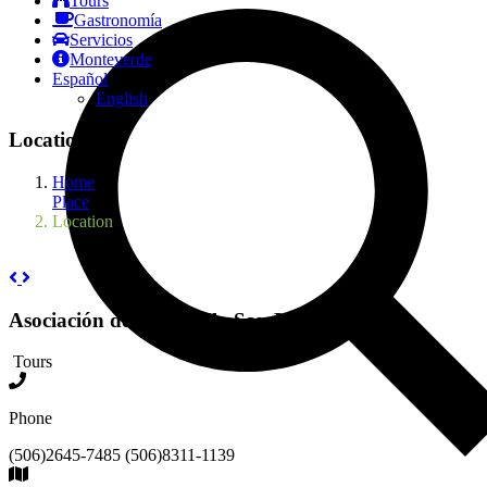
Tours
Gastronomía
Servicios
Monteverde
Español
English
Location
Home
Place
Location
Asociación de Desarrollo San Luis
Tours
Phone
(506)2645-7485 (506)8311-1139