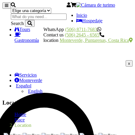
Inicio
Hospedaje
Search
Tours
WhatsApp
(506) 8711-7683
Contact us
(506) 2645 - 6565
Gastronomía
location
Monteverde, Puntarenas, Costa Rica
x
Servicios
Monteverde
Español
English
Location
Home
Place
Location