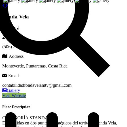
Fonda Vela
Lodging
Phone
(506) 2645-5125
Address
Monteverde, Puntarenas, Costa Rica
Email
contabilidadfondavelamtv@gmail.com
Gallery
Visit Website
Place Description
CATEGORÍA STANDARD
Distribuidas en dos puntos estratégicos del territorio Fonda Vela,